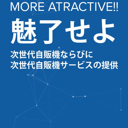
MORE ATRACTIVE!!
魅
了
せ
よ
次
世
代
自
販
機
な
ら
び
に
次
世
代
自
販
機
サ
ー
ビ
ス
の
提
供